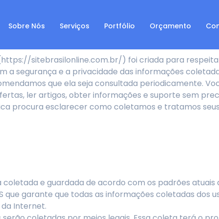
Sobre Nós
Serviços
Portfólio
Orçamento
Con
https://sitebrasilonline.com.br/) foi criada para respeita
 a segurança e a privacidade das informações coletadas 
 recomendamos que ela seja consultada periodicamente. V
ofertas, ler artigos, obter informações e suporte sem pr
ítica procura esclarecer como coletamos e tratamos seus
á coletada e guardada de acordo com os padrões atuais d
PS que garante que todas as informações coletadas dos 
 da Internet.
 serão coletadas por meios legais. Essa coleta terá o p