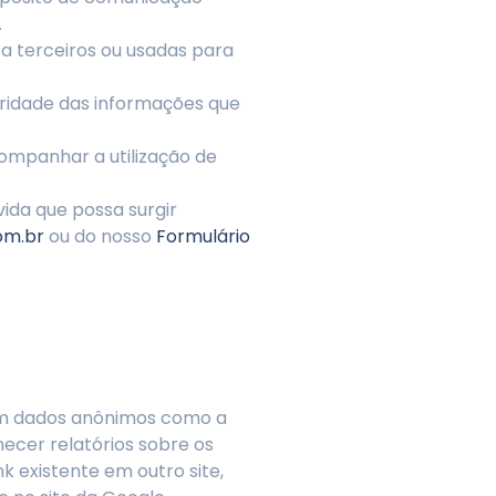
.
 a terceiros ou usadas para
ridade das informações que
companhar a utilização de
ida que possa surgir
om.br
ou do nosso
Formulário
am dados anônimos como a
necer relatórios sobre os
nk existente em outro site,