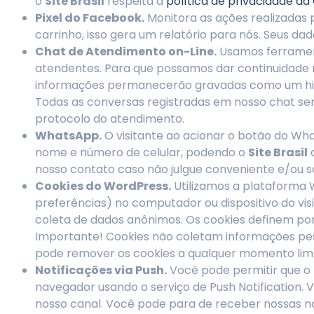
o
Site Brasil
respeita a
política de privacidade da
Pixel do Facebook.
Monitora as ações realizadas 
carrinho, isso gera um relatório para nós. Seus 
Chat de Atendimento on-Line.
Usamos ferrament
atendentes. Para que possamos dar continuidade n
informações permanecerão gravadas como um histó
Todas as conversas registradas em nosso chat se
protocolo do atendimento.
WhatsApp.
O visitante ao acionar o botão do Wha
nome e número de celular, podendo o
Site Brasil
a
nosso contato caso não julgue conveniente e/ou s
Cookies do WordPress.
Utilizamos a plataforma W
preferências) no computador ou dispositivo do v
coleta de dados anônimos. Os cookies definem por
Importante! Cookies não coletam informações pe
pode remover os cookies a qualquer momento limp
Notificações via Push.
Você pode permitir que o 
navegador usando o serviço de Push Notification.
nosso canal. Você pode para de receber nossas n