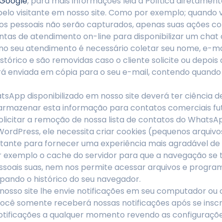
 Google
, para mais informações leia a Política diretament
pelo visitante em nosso site. Como por exemplo; quando 
dados pessoais não serão capturados, apenas suas ações 
as de atendimento on-line para disponibilizar um chat 
o seu atendimento é necessário coletar seu nome, e-mail
rico e são removidas caso o cliente solicite ou depois
rá enviada em cópia para o seu e-mail, contendo quando
tsApp disponibilizado em nosso site deverá ter ciência 
rmazenar esta informação para contatos comerciais fu
olicitar a remoção de nossa lista de contatos do WhatsA
ordPress, ele necessita criar cookies (pequenos arquivo
isitante para fornecer uma experiência mais agradável 
 exemplo o cache do servidor para que a navegação se to
ssoais suas, nem nos permite acessar arquivos e progr
ando o histórico do seu navegador.
nosso site lhe envie notificações em seu computador ou c
 Você somente receberá nossas notificações após se insc
otificações a qualquer momento revendo as configuraçõ