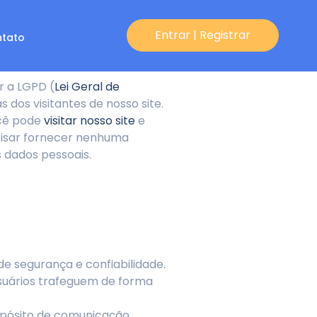
Entrar | Registrar
tato
r a LGPD (
Lei Geral de
dos visitantes de nosso site.
ocê pode
visitar nosso site
e
ecisar fornecer nenhuma
 dados pessoais.
e segurança e confiabilidade.
usuários trafeguem de forma
ropósito de comunicação