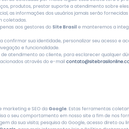
os, produtos, prestar suporte a atendimento sobre eles
al, as informações dos usuários jamais serão fornecidas
m coletadas.
apenas aos gestores do
Site Brasil
e manteremos a integ
a confirmar sua identidade, personalizar seu acesso e a
vegação e funcionalidade.
 de atendimento ao cliente, para esclarecer qualquer dúv
 acionados através do e-mail
contato@sitebrasilonline.c
de marketing e SEO da
Google
. Estas ferramentas colet
alisa o seu comportamento em nosso site a fim de nos for
em da sua visita; pesquisa do Google, acesso direto ou li