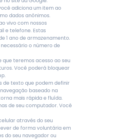
e no site da Google.
você adiciona um item ao
como dados anônimos.
ao vivo com nossos
 e telefone. Estas
 de 1 ano de armazenamento.
 necessário o número de
de que teremos acesso ao seu
turos. Você poderá bloquear
pp.
s de texto que podem definir
de navegação baseado na
rna mais rápida e fluída.
amas de seu computador. Você
elular através do seu
rever de forma voluntária em
es do seu navegador ou